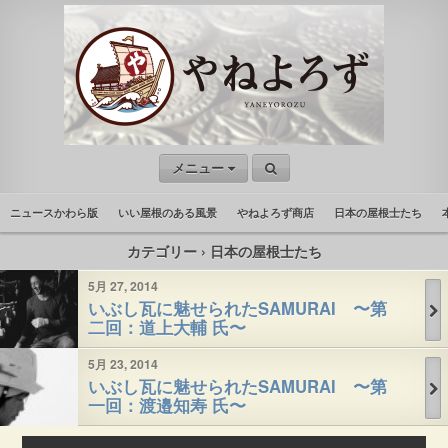
メニュー
ニュースかわら版
いい屋根のある風景
やねよろず商店
日本の屋根士たち
カテゴリー ›
日本の屋根士たち
5月 27, 2014
いぶし瓦に魅せられたSAMURAI 〜第
二回：道上大輔 氏〜
5月 23, 2014
いぶし瓦に魅せられたSAMURAI 〜第
一回：渡邉知寿 氏〜