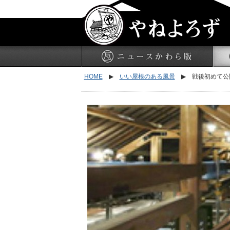
ニュ
HOME
▶
いい屋根のある風景
▶
戦後初めて公