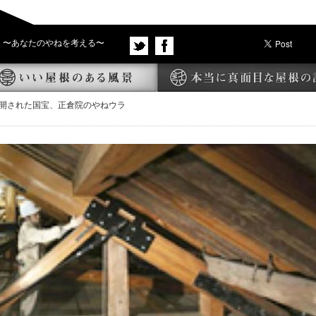
〜あなたのやねを考える〜
ースかわら版
いい屋根のある風景
開された国宝、正倉院のやねウラ