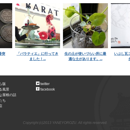
冊突
「バラティエ」に行ってき
生の土が使いづらい所に最
いぶし瓦
ました！...
適な土があります。...
ら版
twitter
る風景
facebook
な屋根の話
たち
店
Copyright (c)2013 YANEYOROZU. All rights reserved.