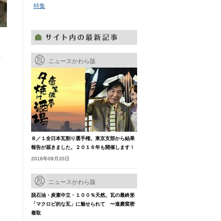
特集
ニュースかわら版
８／１全日本瓦割り選手権。東京支部から結果
報告が届きました。２０１６年も開催します！
2016年09月20日
ニュースかわら版
脱石油・炭素中立・１００％天然。瓦の最終形
「マクロビ的な瓦」に魅せられて 〜達磨窯密
着取