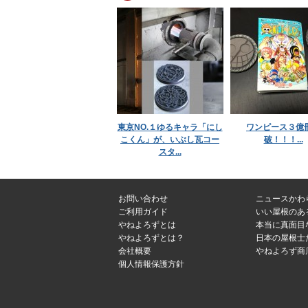
東京NO.１ゆるキャラ「にし
ワンピース３億
こくん」が、いぶし瓦コー
破！！！...
スタ...
お問い合わせ
ニュースかわ
ご利用ガイド
いい屋根のあ
やねよろずとは
本当に真面目
やねよろずとは？
日本の屋根士
会社概要
やねよろず商
個人情報保護方針