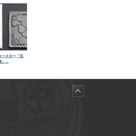
コースター「瓦
坐」...