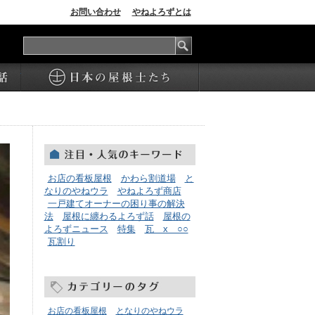
お問い合わせ
やねよろずとは
本当に真面目な屋根の話
日本の屋根士たち
お店の看板屋根
かわら割道場
と
なりのやねウラ
やねよろず商店
一戸建てオーナーの困り事の解決
法
屋根に纏わるよろず話
屋根の
よろずニュース
特集
瓦 x ○○
瓦割り
お店の看板屋根
となりのやねウラ