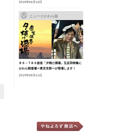
2016年04月14日
ニュースかわら版
ＢＳ－ＴＢＳ放送「夕焼け酒場」五反田特集に
かわら割道場ー東京支部ーが登場します！
2015年09月11日